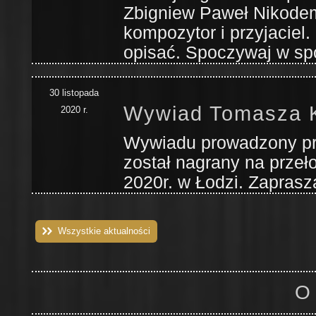
Zbigniew Paweł Nikodem
kompozytor i przyjaciel.
opisać. Spoczywaj w sp
30 listopada
Wywiad Tomasza 
2020 r.
Wywiadu prowadzony p
został nagrany na przeło
2020r. w Łodzi. Zaprasz
Wszystkie aktualności
O