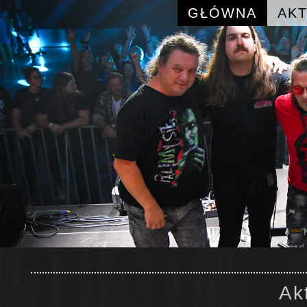
GŁÓWNA
AK
Ak